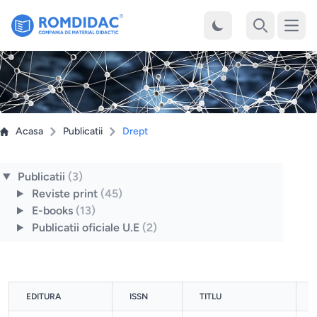
Desch
Cauta
Acasa
Publicatii
Drept
Publicatii
(3)
Reviste print
(45)
E-books
(13)
Publicatii oficiale U.E
(2)
EDITURA
ISSN
TITLU