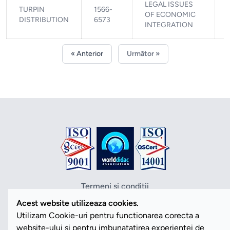
LEGAL ISSUES
TURPIN
1566-
OF ECONOMIC
DISTRIBUTION
6573
INTEGRATION
« Anterior
Următor »
Termeni si conditii
Politica de confidentialitate
Acest website utilizeaza cookies.
Politica cookies
Utilizam Cookie-uri pentru functionarea corecta a
ANPC
website-ului si pentru imbunatatirea experientei de