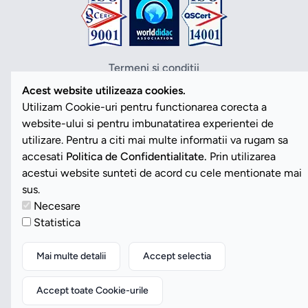
Termeni si conditii
Politica de confidentialitate
Acest website utilizeaza cookies.
Politica cookies
Utilizam Cookie-uri pentru functionarea corecta a
ANPC
website-ului si pentru imbunatatirea experientei de
SOL
utilizare. Pentru a citi mai multe informatii va rugam sa
SAL
accesati
Politica de Confidentialitate.
Prin utilizarea
Vezi Cookies
acestui website sunteti de acord cu cele mentionate mai
sus.
Necesare
Copyright ©2026 Romdidac SA. Toate drepturile rezervate
Statistica
Website implementat de
Daily Code SRL
Mai multe detalii
Accept selectia
Accept toate Cookie-urile