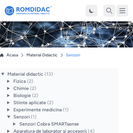
Desch
Cauta
Acasa
Material Didactic
Senzori
Material didactic
(13)
Fizica
(2)
Chimie
(2)
Biologie
(2)
Stiinte aplicate
(2)
Experimente medicina
(1)
Senzori
(1)
Senzori Cobra SMARTsense
Aparatura de laborator si accesorii
(4)