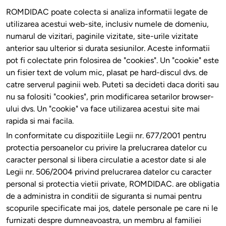
ROMDIDAC poate colecta si analiza informatii legate de
utilizarea acestui web-site, inclusiv numele de domeniu,
numarul de vizitari, paginile vizitate, site-urile vizitate
anterior sau ulterior si durata sesiunilor. Aceste informatii
pot fi colectate prin folosirea de "cookies". Un "cookie" este
un fisier text de volum mic, plasat pe hard-discul dvs. de
catre serverul paginii web. Puteti sa decideti daca doriti sau
nu sa folositi "cookies", prin modificarea setarilor browser-
ului dvs. Un "cookie" va face utilizarea acestui site mai
rapida si mai facila.
In conformitate cu dispozitiile Legii nr. 677/2001 pentru
protectia persoanelor cu privire la prelucrarea datelor cu
caracter personal si libera circulatie a acestor date si ale
Legii nr. 506/2004 privind prelucrarea datelor cu caracter
personal si protectia vietii private, ROMDIDAC. are obligatia
de a administra in conditii de siguranta si numai pentru
scopurile specificate mai jos, datele personale pe care ni le
furnizati despre dumneavoastra, un membru al familiei