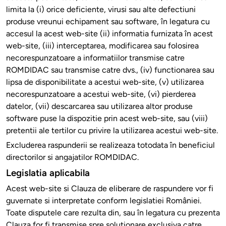
limita la (i) orice deficiente, virusi sau alte defectiuni
produse vreunui echipament sau software, în legatura cu
accesul la acest web-site (ii) informatia furnizata în acest
web-site, (iii) interceptarea, modificarea sau folosirea
necorespunzatoare a informatiilor transmise catre
ROMDIDAC sau transmise catre dvs., (iv) functionarea sau
lipsa de disponibilitate a acestui web-site, (v) utilizarea
necorespunzatoare a acestui web-site, (vi) pierderea
datelor, (vii) descarcarea sau utilizarea altor produse
software puse la dispozitie prin acest web-site, sau (viii)
pretentii ale tertilor cu privire la utilizarea acestui web-site.
Excluderea raspunderii se realizeaza totodata în beneficiul
directorilor si angajatilor ROMDIDAC.
Legislatia aplicabila
Acest web-site si Clauza de eliberare de raspundere vor fi
guvernate si interpretate conform legislatiei României.
Toate disputele care rezulta din, sau în legatura cu prezenta
Clauza for fi transmise spre solutionare exclusiva catre