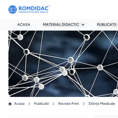
ACASA
MATERIAL DIDACTIC
PUBLICATII
Acasa
Publicatii
Reviste Print
Ştiinţe Medicale