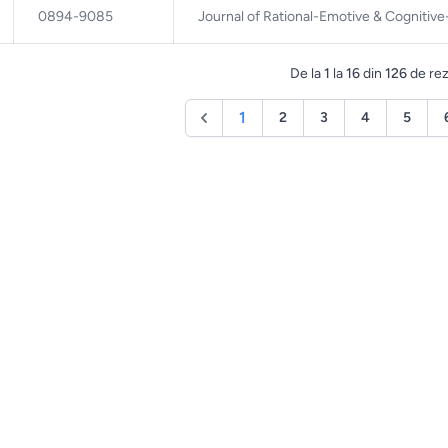
0894-9085
Journal of Rational-Emotive & Cognitiv
De la
1
la
16
din
126
de rez
1
2
3
4
5