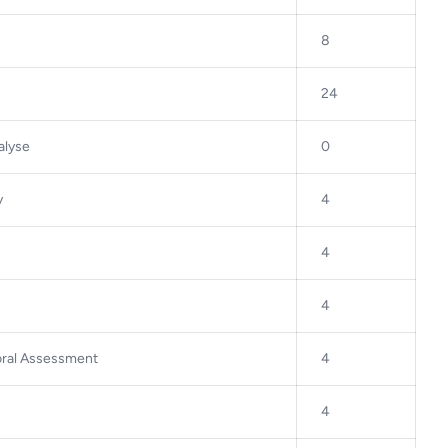
8
24
alyse
0
y
4
4
4
oral Assessment
4
4