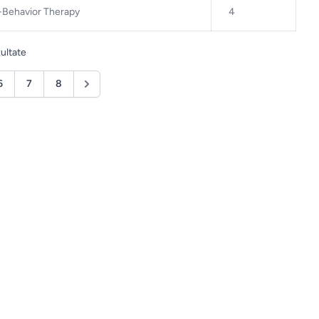
e-Behavior Therapy
4
ultate
6
7
8