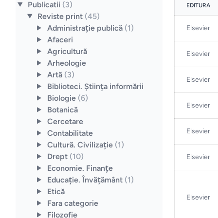
Publicatii
(3)
EDITURA
Reviste print
(45)
Administraţie publică
(1)
Elsevier
Afaceri
Agricultură
Elsevier
Arheologie
Artă
(3)
Elsevier
Biblioteci. Ştiinţa informării
Biologie
(6)
Elsevier
Botanică
Cercetare
Elsevier
Contabilitate
Cultură. Civilizaţie
(1)
Drept
(10)
Elsevier
Economie. Finanţe
Educaţie. Învăţământ
(1)
Etică
Elsevier
Fara categorie
Filozofie