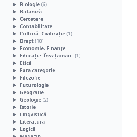
Biologie
(6)
Botanică
Cercetare
Contabilitate
Cultură. Civilizaţie
(1)
Drept
(10)
Economie. Finanţe
Educaţie. Învăţământ
(1)
Etică
Fara categorie
Filozofie
Futurologie
Geografie
Geologie
(2)
Istorie
Lingvistică
Literatură
Logică
Magazin