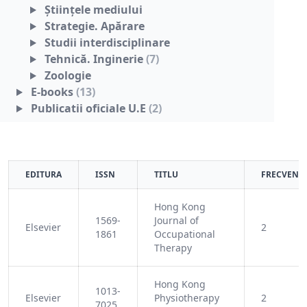
Ştiinţele mediului
Strategie. Apărare
Studii interdisciplinare
Tehnică. Inginerie
(7)
Zoologie
E-books
(13)
Publicatii oficiale U.E
(2)
EDITURA
ISSN
TITLU
FRECVENT
Hong Kong
1569-
Journal of
Elsevier
2
1861
Occupational
Therapy
Hong Kong
1013-
Elsevier
Physiotherapy
2
7025