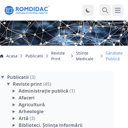
Desc
Cauta
Reviste
Ştiinţe
Sănătate
Acasa
Publicatii
Print
Medicale
Publică
Publicatii
(3)
Reviste print
(45)
Administraţie publică
(1)
Afaceri
Agricultură
Arheologie
Artă
(3)
Biblioteci. Ştiinţa informării