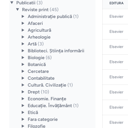
Publicatii
(3)
EDITURA
Reviste print
(45)
Administraţie publică
(1)
Elsevier
Afaceri
Agricultură
Elsevier
Arheologie
Artă
(3)
Elsevier
Biblioteci. Ştiinţa informării
Biologie
(6)
Elsevier
Botanică
Cercetare
Elsevier
Contabilitate
Cultură. Civilizaţie
(1)
Drept
(10)
Elsevier
Economie. Finanţe
Educaţie. Învăţământ
(1)
Elsevier
Etică
Fara categorie
Elsevier
Filozofie