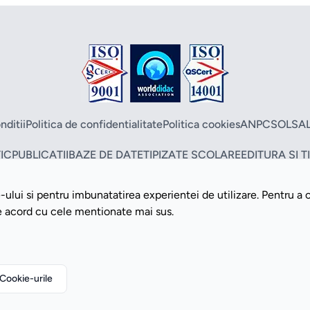
nditii
Politica de confidentialitate
Politica cookies
ANPC
SOL
SA
IC
PUBLICATII
BAZE DE DATE
TIPIZATE SCOLARE
EDITURA SI 
ului si pentru imbunatatirea experientei de utilizare. Pentru a 
Copyright ©2026 Romdidac SA. Toate drepturile rezervate
de acord cu cele mentionate mai sus.
Website implementat de
Daily Code SRL
Cookie-urile