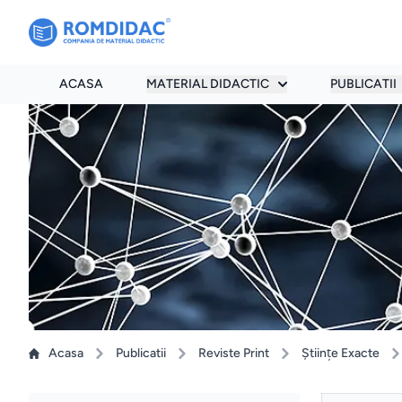
ACASA
MATERIAL DIDACTIC
PUBLICATII
Acasa
Publicatii
Reviste Print
Ştiinţe Exacte