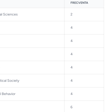
FRECVENTA
al Sciences
2
4
4
4
e
4
tical Society
4
l Behavior
4
6