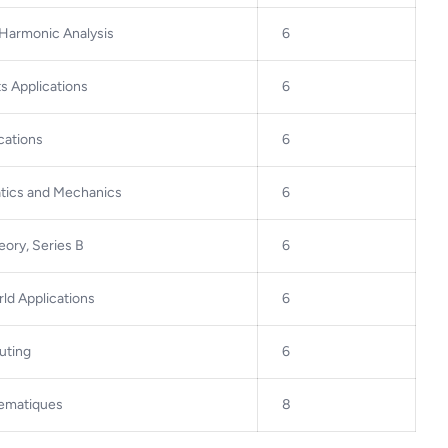
 Harmonic Analysis
6
ts Applications
6
ications
6
atics and Mechanics
6
eory, Series B
6
rld Applications
6
uting
6
hematiques
8