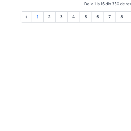
De la
1
la
16
din
330
de rez
1
2
3
4
5
6
7
8