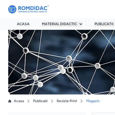
ACASA
MATERIAL DIDACTIC
PUBLICATII
Acasa
Publicatii
Reviste Print
Magazin