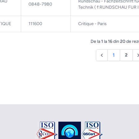
HAU
Rundschau - Fachzeitschrift f
0848-7980
Technik ( f:RUNDSCHAU FU
TIQUE
111600
Critique - Paris
De la
1
la
16
din
20
de rez
1
2