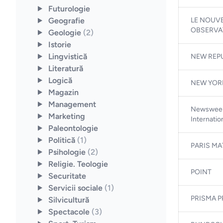
Futurologie
Geografie
LE NOUV
OBSERVA
Geologie
(2)
Istorie
Lingvistică
NEW REP
Literatură
Logică
NEW YOR
Magazin
Management
Newswee
Marketing
Internatio
Paleontologie
Politică
(1)
PARIS M
Psihologie
(2)
Religie. Teologie
POINT
Securitate
Servicii sociale
(1)
PRISMA P
Silvicultură
Spectacole
(3)