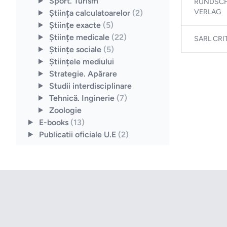
Sport. Turism
RUNDSC
VERLAG
Ştiinţa calculatoarelor
(2)
Ştiinţe exacte
(5)
Ştiinţe medicale
(22)
SARL CRI
Ştiinţe sociale
(5)
Ştiinţele mediului
Strategie. Apărare
Studii interdisciplinare
Tehnică. Inginerie
(7)
Zoologie
E-books
(13)
Publicatii oficiale U.E
(2)