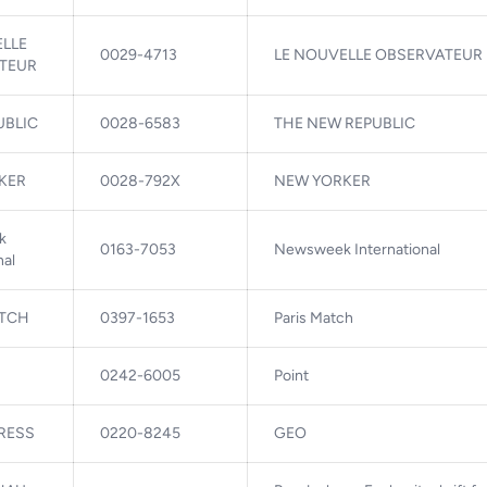
ELLE
0029-4713
LE NOUVELLE OBSERVATEUR
TEUR
UBLIC
0028-6583
THE NEW REPUBLIC
KER
0028-792X
NEW YORKER
k
0163-7053
Newsweek International
nal
ATCH
0397-1653
Paris Match
0242-6005
Point
RESS
0220-8245
GEO