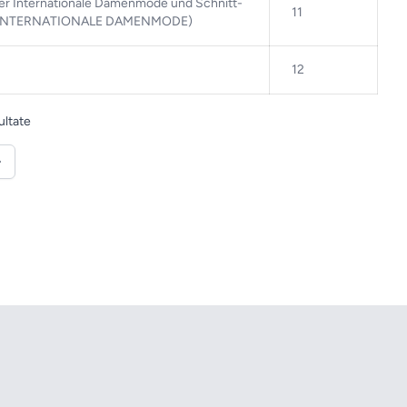
uer Internationale Damenmode und Schnitt-
11
R INTERNATIONALE DAMENMODE)
12
ultate