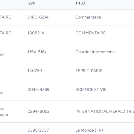
ISSN
TITLU
AIRE
0180-8214
Commentaire
AIRE
1808214
COMMENTAIRE
1154-516x
Courrier International
nal
140759
ESPRIT-PARIS
0036-8369
SCIENCE ET VIE
ns
nal
0294-8052
INTERNATIONAL HERALD TR
ibune
0395-2037
Le Monde (FR)