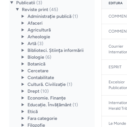
Publicatii
(3)
EDITURA
Reviste print
(45)
Administraţie publică
(1)
COMMENT
Afaceri
Agricultură
COMMENT
Arheologie
Artă
(3)
Courrier
Biblioteci. Ştiinţa informării
Internatio
Biologie
(6)
Botanică
ESPRIT
Cercetare
Contabilitate
Excelsior
Cultură. Civilizaţie
(1)
Publicatio
Drept
(10)
Economie. Finanţe
Internatio
Educaţie. Învăţământ
(1)
Herald Tr
Etică
Fara categorie
Le Monde
Filozofie