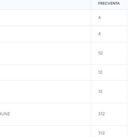
FRECVENTA
4
4
52
12
12
IBUNE
312
312