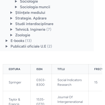
Sociologie
Sociologia muncii
Ştiinţele mediului
Strategie. Apărare
Studii interdisciplinare
Tehnică. Inginerie
(7)
Zoologie
E-books
(13)
Publicatii oficiale U.E
(2)
EDITURA
ISSN
TITLU
FRECV
0303-
Social Indicators
Springer
15
8300
Research
Journal Of
Taylor &
1535-
Intergenerational
Francis
0770