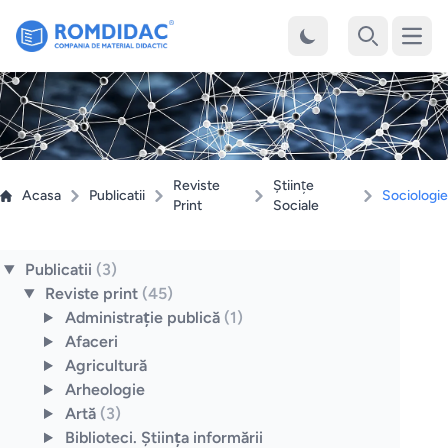
Desch
Cauta
Reviste
Ştiinţe
Acasa
Publicatii
Sociologie
Print
Sociale
Publicatii
(3)
Reviste print
(45)
Administraţie publică
(1)
Afaceri
Agricultură
Arheologie
Artă
(3)
Biblioteci. Ştiinţa informării