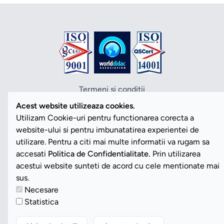
Termeni si conditii
Politica de confidentialitate
Acest website utilizeaza cookies.
Politica cookies
Utilizam Cookie-uri pentru functionarea corecta a
ANPC
website-ului si pentru imbunatatirea experientei de
SOL
utilizare. Pentru a citi mai multe informatii va rugam sa
SAL
accesati
Politica de Confidentialitate.
Prin utilizarea
Vezi Cookies
acestui website sunteti de acord cu cele mentionate mai
sus.
Necesare
Copyright ©2026 Romdidac SA. Toate drepturile rezervate
Statistica
Website implementat de
Daily Code SRL