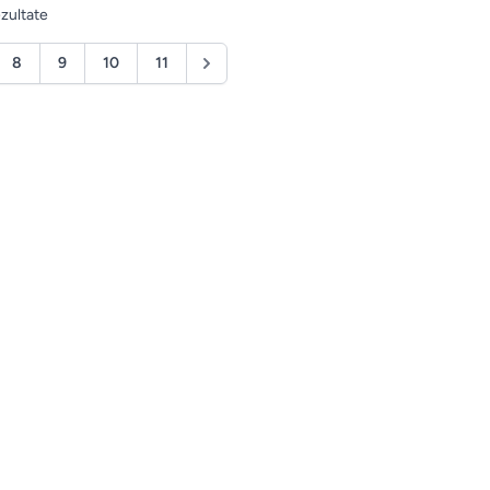
zultate
8
9
10
11