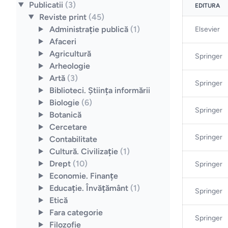
Publicatii
(3)
EDITURA
Reviste print
(45)
Administraţie publică
(1)
Elsevier
Afaceri
Agricultură
Springer
Arheologie
Artă
(3)
Springer
Biblioteci. Ştiinţa informării
Biologie
(6)
Springer
Botanică
Cercetare
Springer
Contabilitate
Cultură. Civilizaţie
(1)
Drept
(10)
Springer
Economie. Finanţe
Educaţie. Învăţământ
(1)
Springer
Etică
Fara categorie
Springer
Filozofie