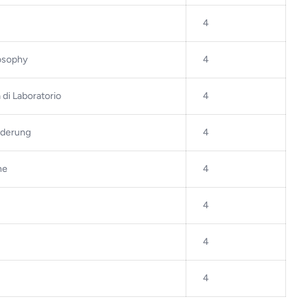
4
losophy
4
a di Laboratorio
4
rderung
4
ne
4
4
4
4