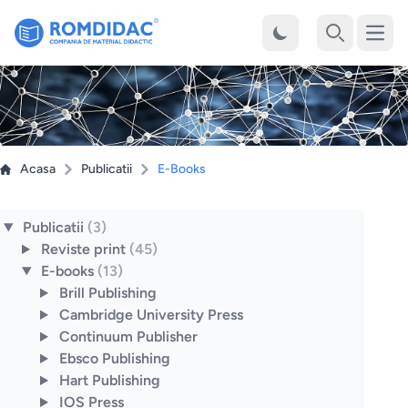
Desch
Cauta
Acasa
Publicatii
E-Books
Publicatii
(3)
Reviste print
(45)
E-books
(13)
Brill Publishing
Cambridge University Press
Continuum Publisher
Ebsco Publishing
Hart Publishing
IOS Press