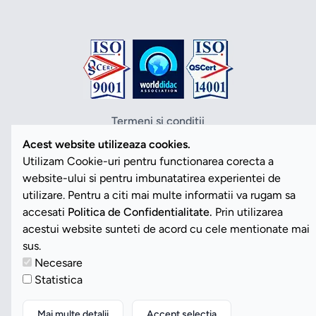
Termeni si conditii
Politica de confidentialitate
Acest website utilizeaza cookies.
Politica cookies
Utilizam Cookie-uri pentru functionarea corecta a
ANPC
website-ului si pentru imbunatatirea experientei de
SOL
utilizare. Pentru a citi mai multe informatii va rugam sa
SAL
accesati
Politica de Confidentialitate.
Prin utilizarea
Vezi Cookies
acestui website sunteti de acord cu cele mentionate mai
sus.
Necesare
Copyright ©2026 Romdidac SA. Toate drepturile rezervate
Statistica
Website implementat de
Daily Code SRL
Mai multe detalii
Accept selectia