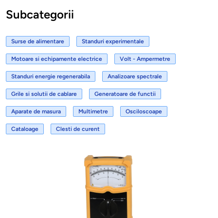
Subcategorii
Surse de alimentare
Standuri experimentale
Motoare si echipamente electrice
Volt - Ampermetre
Standuri energie regenerabila
Analizoare spectrale
Grile si solutii de cablare
Generatoare de functii
Aparate de masura
Multimetre
Osciloscoape
Cataloage
Clesti de curent