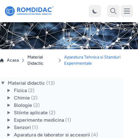
Desch
Cauta
Material
Aparatura Tehnica si Standuri
Acasa
Didactic
Experimentale
Material didactic
(13)
Fizica
(2)
Chimie
(2)
Biologie
(2)
Stiinte aplicate
(2)
Experimente medicina
(1)
Senzori
(1)
Aparatura de laborator si accesorii
(4)