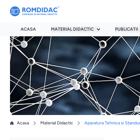
ACASA
MATERIAL DIDACTIC
PUBLICATII
Acasa
Material Didactic
Aparatura Tehnica si Standu