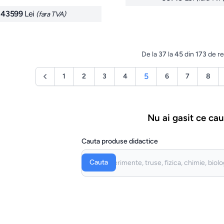
43599
Lei
(fara TVA)
De la
37
la
45
din
173
de re
5
1
2
3
4
6
7
8
Nu ai gasit ce cau
Cauta produse didactice
Cauta