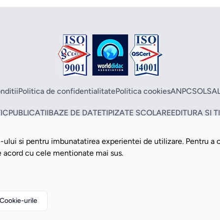
nditii
Politica de confidentialitate
Politica cookies
ANPC
SOL
SA
IC
PUBLICATII
BAZE DE DATE
TIPIZATE SCOLARE
EDITURA SI 
ului si pentru imbunatatirea experientei de utilizare. Pentru a 
Copyright ©2026 Romdidac SA. Toate drepturile rezervate
de acord cu cele mentionate mai sus.
Website implementat de
Daily Code SRL
Cookie-urile