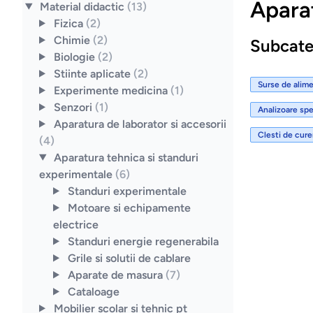
Aparat
Material didactic
(13)
Fizica
(2)
Chimie
(2)
Subcate
Biologie
(2)
Stiinte aplicate
(2)
Surse de alim
Experimente medicina
(1)
Senzori
(1)
Analizoare spe
Aparatura de laborator si accesorii
Clesti de cure
(4)
Aparatura tehnica si standuri
experimentale
(6)
Standuri experimentale
Motoare si echipamente
electrice
Standuri energie regenerabila
Grile si solutii de cablare
Aparate de masura
(7)
Cataloage
Mobilier scolar si tehnic pt