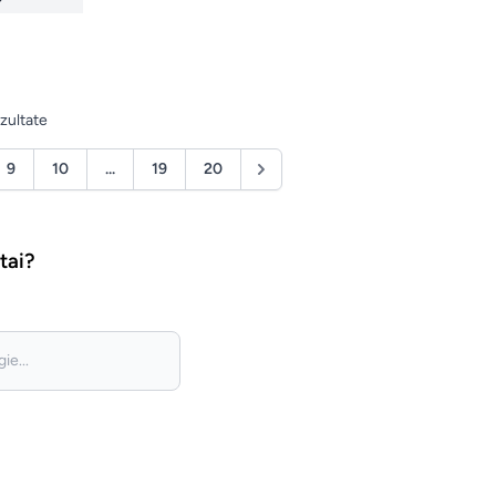
zultate
9
10
...
19
20
tai?