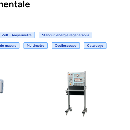
mentale
Volt - Ampermetre
Standuri energie regenerabila
 de masura
Multimetre
Osciloscoape
Cataloage