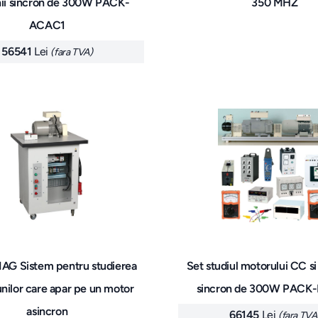
nii sincron de 300W PACK-
350 MHZ
ACAC1
56541
Lei
(fara TVA)
G Sistem pentru studierea
Set studiul motorului CC si 
unilor care apar pe un motor
sincron de 300W PACK
asincron
66145
Lei
(fara TVA