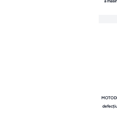
a masi
MOTODIA
defecți