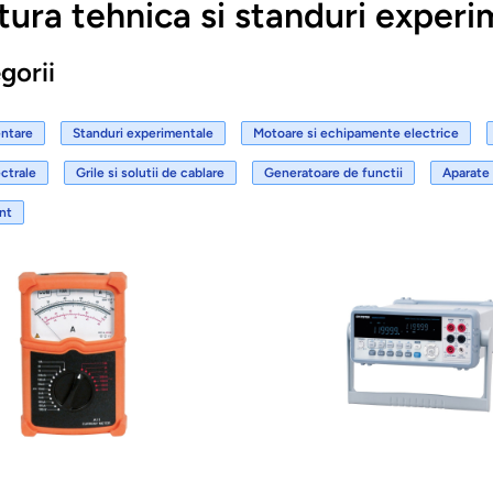
ura tehnica si standuri experi
gorii
entare
Standuri experimentale
Motoare si echipamente electrice
ctrale
Grile si solutii de cablare
Generatoare de functii
Aparate
nt