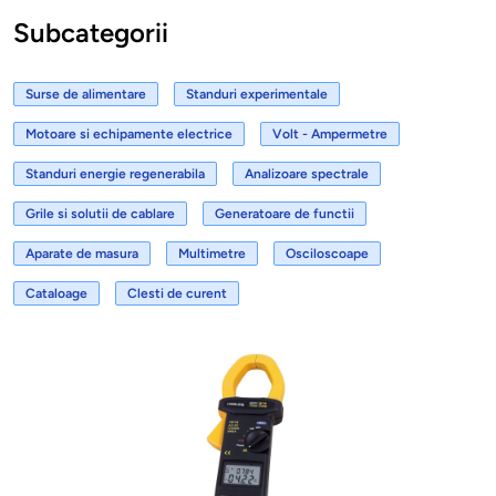
Subcategorii
Surse de alimentare
Standuri experimentale
Motoare si echipamente electrice
Volt - Ampermetre
Standuri energie regenerabila
Analizoare spectrale
Grile si solutii de cablare
Generatoare de functii
Aparate de masura
Multimetre
Osciloscoape
Cataloage
Clesti de curent