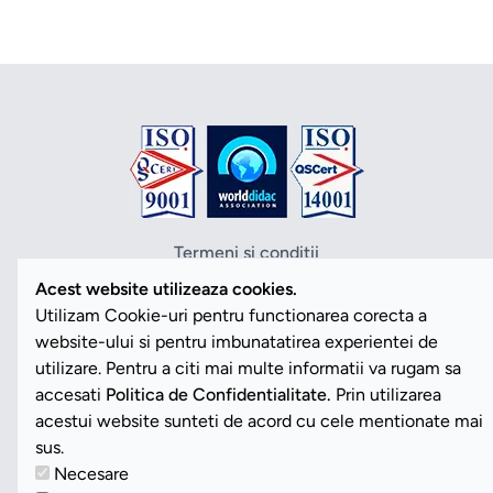
Termeni si conditii
Politica de confidentialitate
Acest website utilizeaza cookies.
Politica cookies
Utilizam Cookie-uri pentru functionarea corecta a
ANPC
website-ului si pentru imbunatatirea experientei de
SOL
utilizare. Pentru a citi mai multe informatii va rugam sa
SAL
accesati
Politica de Confidentialitate.
Prin utilizarea
Vezi Cookies
acestui website sunteti de acord cu cele mentionate mai
sus.
Necesare
Copyright ©2026 Romdidac SA. Toate drepturile rezervate