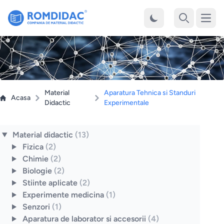
Desch
Cauta
Material
Aparatura Tehnica si Standuri
Acasa
Didactic
Experimentale
Material didactic
(13)
Fizica
(2)
Chimie
(2)
Biologie
(2)
Stiinte aplicate
(2)
Experimente medicina
(1)
Senzori
(1)
Aparatura de laborator si accesorii
(4)