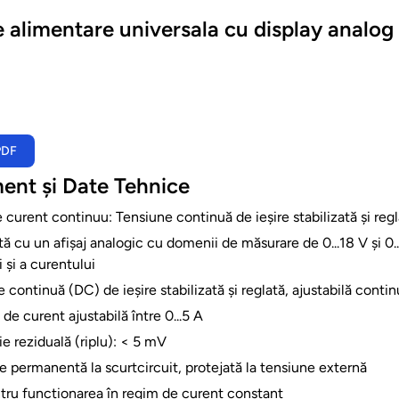
 alimentare universala cu display analog 
PDF
ent și Date Tehnice
 curent continuu: Tensiune continuă de ieșire stabilizată și regla
ă cu un afișaj analogic cu domenii de măsurare de 0...18 V și 0
i și a curentului
 continuă (DC) de ieșire stabilizată și reglată, ajustabilă continu
 de curent ajustabilă între 0...5 A
e reziduală (riplu): < 5 mV
e permanentă la scurtcircuit, protejată la tensiune externă
tru funcționarea în regim de curent constant