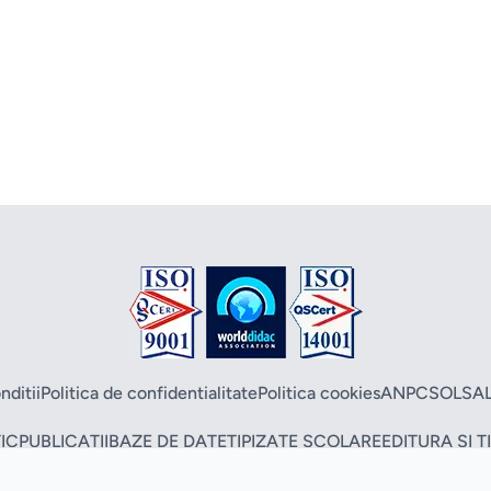
nditii
Politica de confidentialitate
Politica cookies
ANPC
SOL
SA
IC
PUBLICATII
BAZE DE DATE
TIPIZATE SCOLARE
EDITURA SI 