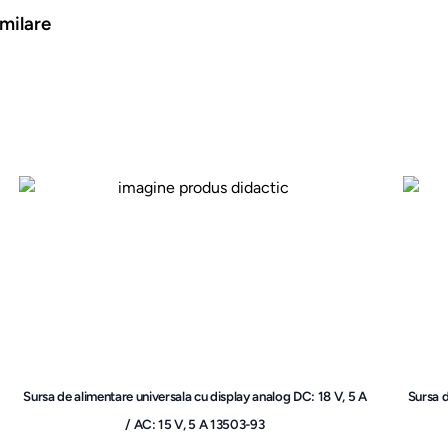
milare
Sursa de alimentare universala cu display analog DC: 18 V, 5 A
Sursa d
/ AC: 15 V, 5 A 13503-93