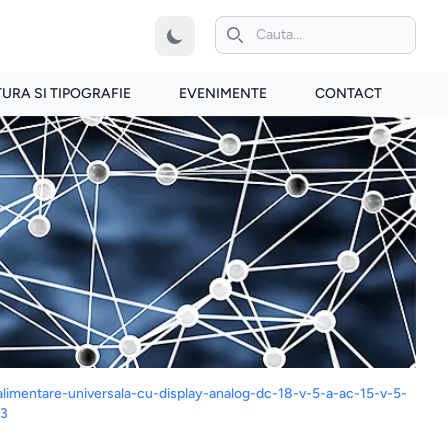
iconita de cautare
TURA SI TIPOGRAFIE
EVENIMENTE
CONTACT
alimentare-universala-cu-display-analog-dc-18-v-5-a-ac-15-v-5-
93