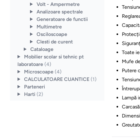
Volt - Ampermetre
Tensiune
Analizoare spectrale
Reglarea
Generatoare de functii
Capacit
Multimetre
Osciloscoape
Protecți
Clesti de curent
Siguran
Cataloage
Toate ie
Mobilier scolar si tehnic pt
Mufe de
laboratoare
(4)
Putere 
Microscoape
(4)
CALCULATOARE CUANTICE
(1)
Tensiun
Parteneri
Întrerup
Harti
(2)
Lampă i
Carcasă 
Dimensi
Greutate