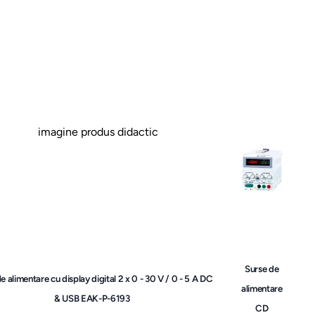
Surse de
e alimentare cu display digital 2 x 0 - 30 V / 0 - 5 A DC
alimentare
& USB EAK-P-6193
CD