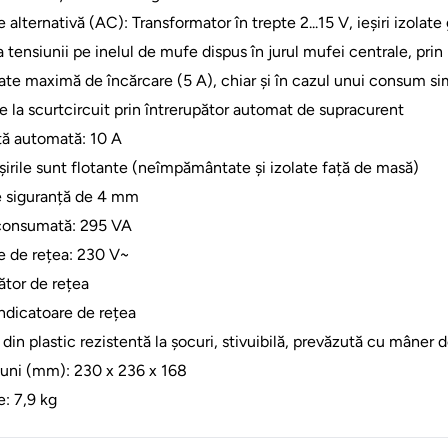
 alternativă (AC): Transformator în trepte 2...15 V, ieșiri izolat
 tensiunii pe inelul de mufe dispus în jurul mufei centrale, pri
ate maximă de încărcare (5 A), chiar și în cazul unui consum s
e la scurtcircuit prin întrerupător automat de supracurent
ță automată: 10 A
șirile sunt flotante (neîmpământate și izolate față de masă)
 siguranță de 4 mm
consumată: 295 VA
e de rețea: 230 V~
ător de rețea
ndicatoare de rețea
din plastic rezistentă la șocuri, stivuibilă, prevăzută cu mâner d
uni (mm): 230 x 236 x 168
: 7,9 kg