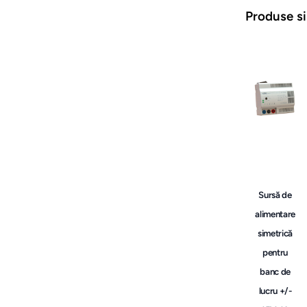
Produse si
Sursă de
alimentare
simetrică
pentru
banc de
lucru +/-