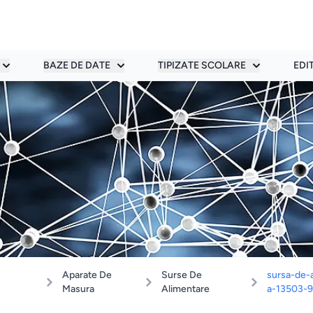
BAZE DE DATE
TIPIZATE SCOLARE
EDI
Aparate De
Surse De
sursa-de-
Masura
Alimentare
a-13503-