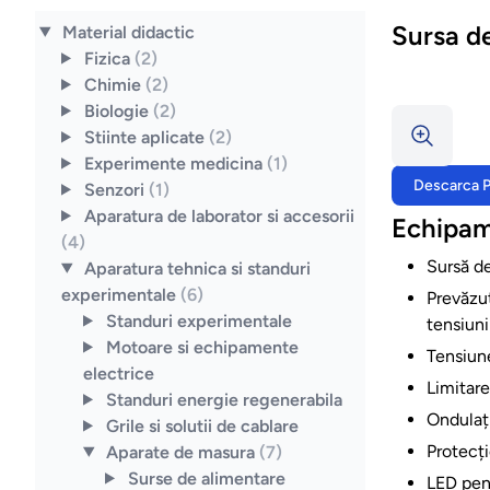
Sursa de
Material didactic
Fizica
(2)
Chimie
(2)
Biologie
(2)
Stiinte aplicate
(2)
Experimente medicina
(1)
Descarca 
Senzori
(1)
Aparatura de laborator si accesorii
Echipam
(4)
Sursă de
Aparatura tehnica si standuri
experimentale
(6)
Prevăzut
Standuri experimentale
tensiuni
Motoare si echipamente
Tensiune
electrice
Limitare
Standuri energie regenerabila
Ondulați
Grile si solutii de cablare
Protecți
Aparate de masura
(7)
Surse de alimentare
LED pen