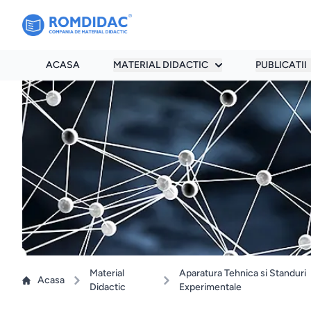
ACASA
MATERIAL DIDACTIC
PUBLICATII
Material
Aparatura Tehnica si Standuri
Acasa
Didactic
Experimentale