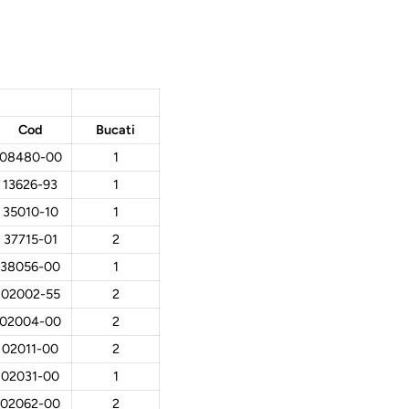
Cod
Bucati
08480-00
1
13626-93
1
35010-10
1
37715-01
2
38056-00
1
02002-55
2
02004-00
2
02011-00
2
02031-00
1
02062-00
2