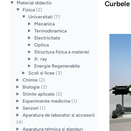
Curbele 
Material didactic
Fizica
(2)
Universitati
(7)
Mecanica
Termodinamica
Electricitate
Optica
Structura fizica a materiei
X- ray
Energie Regenerabila
Scoli si licee
(3)
Chimie
(2)
Biologie
(2)
Stiinte aplicate
(2)
Experimente medicina
(1)
Senzori
(1)
Aparatura de laborator si accesorii
(4)
Aparatura tehnica si standuri