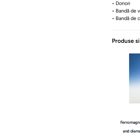
• Donori
• Bandă de v
• Bandă de 
Produse si
Ferromagn
and diam