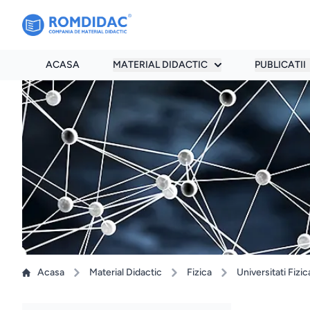
ACASA
MATERIAL DIDACTIC
PUBLICATII
Acasa
Material Didactic
Fizica
Universitati Fizic