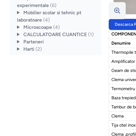
experimentale
(6)
Mobilier scolar si tehnic pt
laboratoare
(4)
Descarca 
Microscoape
(4)
COMPONEN
CALCULATOARE CUANTICE
(1)
Parteneri
Denumire
Harti
(2)
Thermopile t
Amplificator
Geam de sti
Clema unive
Termometru d
Baza trepie
Tambur de 
Clema
Tija otel in
Clema ,prof