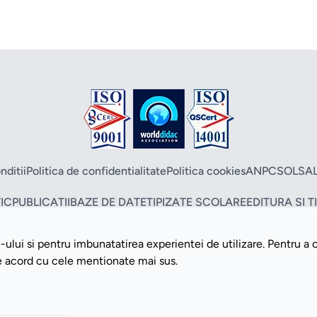
nditii
Politica de confidentialitate
Politica cookies
ANPC
SOL
SA
IC
PUBLICATII
BAZE DE DATE
TIPIZATE SCOLARE
EDITURA SI 
ului si pentru imbunatatirea experientei de utilizare. Pentru a 
Copyright ©2026 Romdidac SA. Toate drepturile rezervate
de acord cu cele mentionate mai sus.
Website implementat de
Daily Code SRL