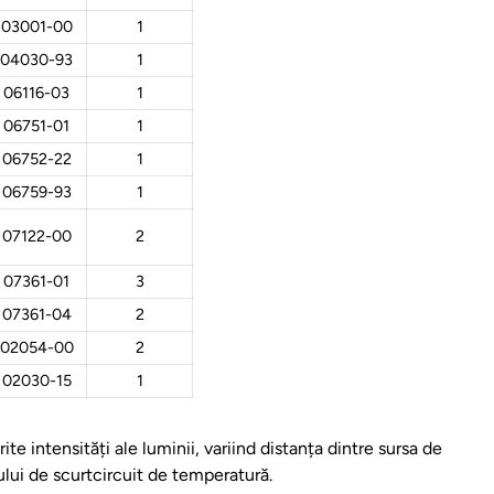
03001-00
1
04030-93
1
06116-03
1
06751-01
1
06752-22
1
06759-93
1
07122-00
2
07361-01
3
07361-04
2
02054-00
2
02030-15
1
te intensități ale luminii, variind distanța dintre sursa de
ului de scurtcircuit de temperatură.