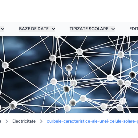
BAZE DE DATE
TIPIZATE SCOLARE
EDI
a
Electricitate
curbele-caracteristice-ale-unei-celule-solare