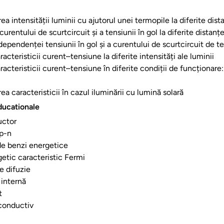
a intensității luminii cu ajutorul unei termopile la diferite dis
urentului de scurtcircuit și a tensiunii în gol la diferite distan
dependenței tensiunii în gol și a curentului de scurtcircuit de 
racteristicii curent–tensiune la diferite intensități ale luminii
racteristicii curent–tensiune în diferite condiții de funcționare: 
a caracteristicii în cazul iluminării cu lumină solară
ducationale
uctor
 p-n
de benzi energetice
getic caracteristic Fermi
e difuzie
 internă
t
conductiv