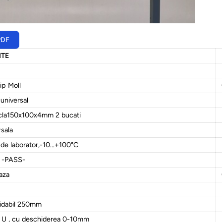
PDF
TE
ip Moll
 universal
cla150x100x4mm 2 bucati
rsala
e laborator,-10...+100°C
d -PASS-
baza
oxidabil 250mm
il U , cu deschiderea 0-10mm