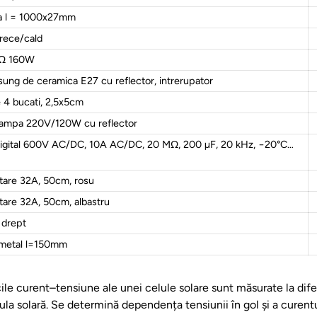
ra l = 1000x27mm
r rece/cald
0Ω 160W
ung de ceramica E27 cu reflector, intrerupator
e 4 bucati, 2,5x5cm
lampa 220V/120W cu reflector
digital 600V AC/DC, 10A AC/DC, 20 MΩ, 200 µF, 20 kHz, −20°C…
tare 32A, 50cm, rosu
tare 32A, 50cm, albastru
 drept
 metal l=150mm
ile curent–tensiune ale unei celule solare sunt măsurate la diferi
lula solară. Se determină dependența tensiunii în gol și a curent