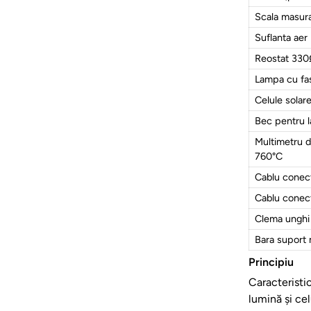
Scala masu
Suflanta ae
Reostat 33
Lampa cu fas
Celule solar
Bec pentru 
Multimetru 
760°C
Cablu conec
Cablu conec
Clema unghi
Bara suport
Principiu
Caracteristic
lumină și ce