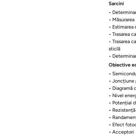
Sarcini
• Determinare
• Măsurarea c
• Estimarea 
• Trasarea ca
• Trasarea ca
sticlă
• Determinare
Obiective e
• Semicond
• Joncțiune
• Diagramă 
• Nivel ener
• Potențial d
• Rezistență
• Randamen
• Efect foto
• Acceptori