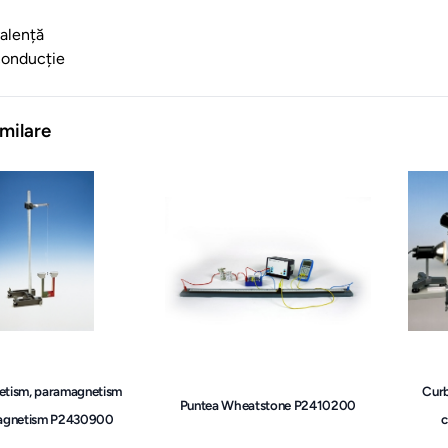
alență
conducție
milare
etism, paramagnetism
Curb
Puntea Wheatstone P2410200
agnetism P2430900
c