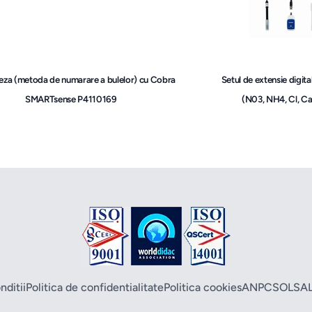
eza (metoda de numarare a bulelor) cu Cobra
Setul de extensie digita
SMARTsense P4110169
(N03, NH4, Cl, C
nditii
Politica de confidentialitate
Politica cookies
ANPC
SOL
SA