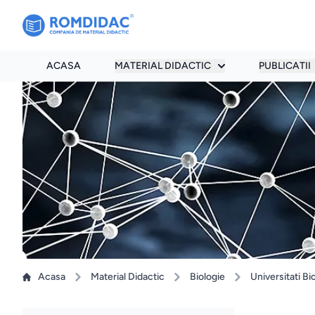
ACASA
MATERIAL DIDACTIC
PUBLICATII
Acasa
Material Didactic
Biologie
Universitati Bi