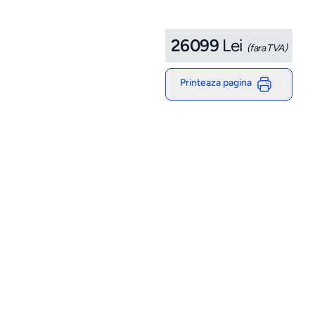
26099
Lei
(fara TVA)
Printeaza pagina