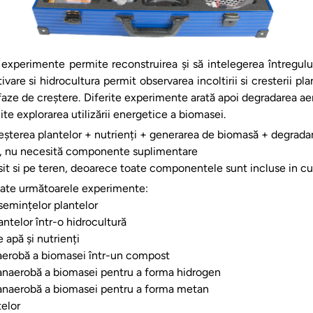
experimente permite reconstruirea și să intelegerea întregulu
ivare si hidrocultura permit observarea incoltirii si cresterii pl
e faze de creștere. Diferite experimente arată apoi degradarea 
te explorarea utilizării energetice a biomasei.
eșterea plantelor + nutrienți + generarea de biomasă + degrad
, nu necesită componente suplimentare
osit si pe teren, deoarece toate componentele sunt incluse in cu
uate următoarele experimente:
emințelor plantelor
antelor într-o hidrocultură
apă și nutrienți
aerobă a biomasei într-un compost
anaerobă a biomasei pentru a forma hidrogen
anaerobă a biomasei pentru a forma metan
elor