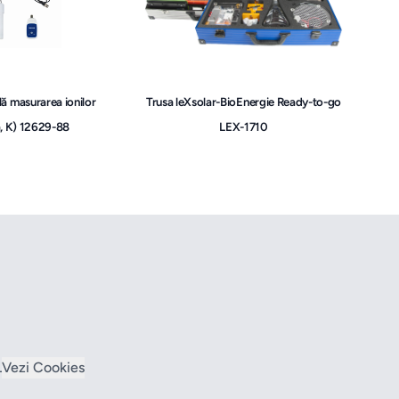
lă masurarea ionilor
Trusa leXsolar-BioEnergie Ready-to-go
a, K) 12629-88
LEX-1710
L
Vezi Cookies