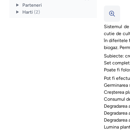
Parteneri
Harti
(2)
Sistemul de 
cutie de cult
în diferitel
biogaz. Permi
Subiecte: cr
Set complet
Poate fi fol
Pot fi efect
Germinarea s
Creșterea pl
Consumul de 
Degradarea 
Degradarea 
Degradarea 
Lumina plant