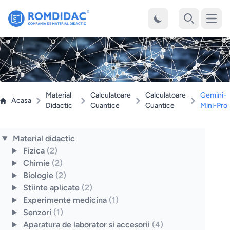
Desch
Cauta
Material
Calculatoare
Calculatoare
Gemini-
Acasa
Didactic
Cuantice
Cuantice
Mini-Pro
Material didactic
Fizica
(2)
Chimie
(2)
Biologie
(2)
Stiinte aplicate
(2)
Experimente medicina
(1)
Senzori
(1)
Aparatura de laborator si accesorii
(4)