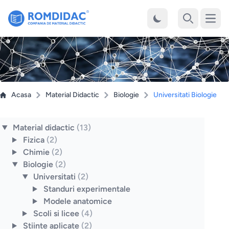
Desch
Cauta
Acasa
Material Didactic
Biologie
Universitati Biologie
Material didactic
(13)
Fizica
(2)
Chimie
(2)
Biologie
(2)
Universitati
(2)
Standuri experimentale
Modele anatomice
Scoli si licee
(4)
Stiinte aplicate
(2)