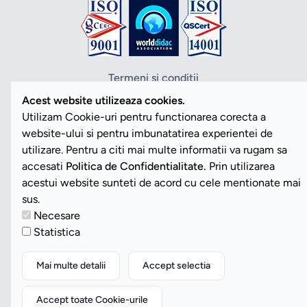
Termeni si conditii
Politica de confidentialitate
Acest website utilizeaza cookies.
Politica cookies
Utilizam Cookie-uri pentru functionarea corecta a
ANPC
website-ului si pentru imbunatatirea experientei de
SOL
utilizare. Pentru a citi mai multe informatii va rugam sa
SAL
accesati
Politica de Confidentialitate.
Prin utilizarea
Vezi Cookies
acestui website sunteti de acord cu cele mentionate mai
sus.
Necesare
Copyright ©2026 Romdidac SA. Toate drepturile rezervate
Statistica
Website implementat de
Daily Code SRL
Mai multe detalii
Accept selectia
Accept toate Cookie-urile