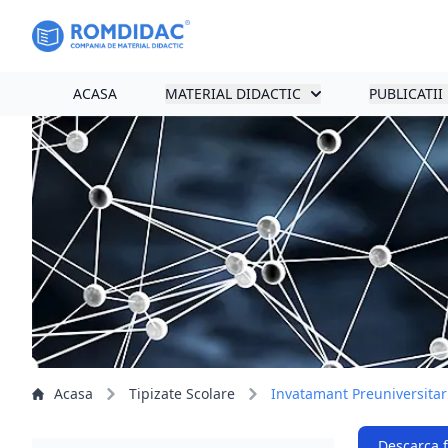
ACASA
MATERIAL DIDACTIC
PUBLICATII
Acasa
Tipizate Scolare
Invatamant Preuniversitar
Descarca 