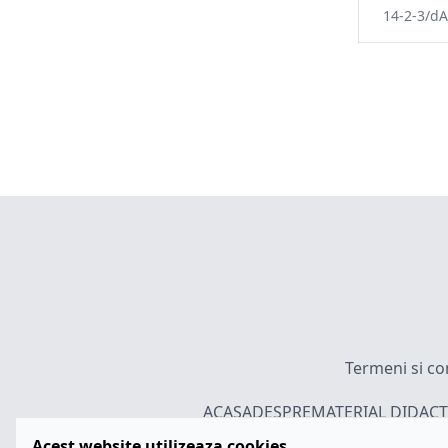
14-2-3/dA
Termeni si con
ACASA
DESPRE
MATERIAL DIDACT
Acest website utilizeaza cookies.