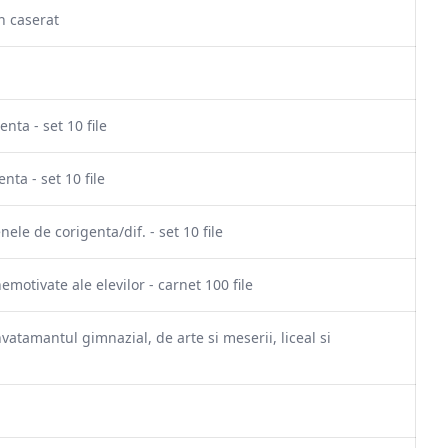
n caserat
nta - set 10 file
ta - set 10 file
le de corigenta/dif. - set 10 file
emotivate ale elevilor - carnet 100 file
atamantul gimnazial, de arte si meserii, liceal si