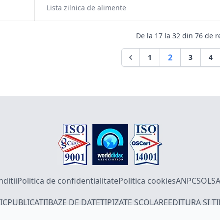
Lista zilnica de alimente
De la
17
la
32
din
76
de re
2
1
3
4
ditii
Politica de confidentialitate
Politica cookies
ANPC
SOL
SA
IC
PUBLICATII
BAZE DE DATE
TIPIZATE SCOLARE
EDITURA SI T