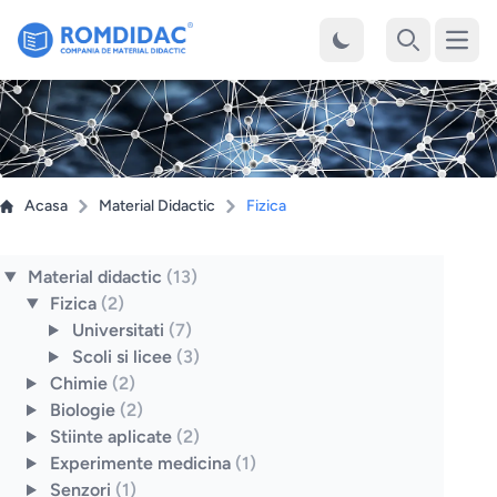
Desch
Cauta
Acasa
Material Didactic
Fizica
Material didactic
(13)
Fizica
(2)
Universitati
(7)
Scoli si licee
(3)
Chimie
(2)
Biologie
(2)
Stiinte aplicate
(2)
Experimente medicina
(1)
Senzori
(1)