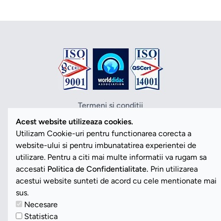
Termeni si conditii
Politica de confidentialitate
Acest website utilizeaza cookies.
Politica cookies
Utilizam Cookie-uri pentru functionarea corecta a
ANPC
website-ului si pentru imbunatatirea experientei de
SOL
utilizare. Pentru a citi mai multe informatii va rugam sa
SAL
accesati
Politica de Confidentialitate.
Prin utilizarea
Vezi Cookies
acestui website sunteti de acord cu cele mentionate mai
sus.
Necesare
Copyright ©2026 Romdidac SA. Toate drepturile rezervate
Statistica