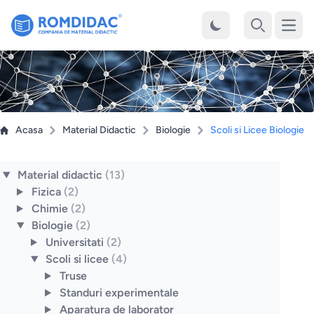
Desch
Cauta
Acasa
Material Didactic
Biologie
Scoli si Licee Biologie
Material didactic
(13)
Fizica
(2)
Chimie
(2)
Biologie
(2)
Universitati
(2)
Scoli si licee
(4)
Truse
Standuri experimentale
Aparatura de laborator