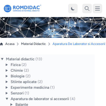
Desch
Cauta
Acasa
Material Didactic
Aparatura De Laborator si Accesorii
Material didactic
(13)
Fizica
(2)
Chimie
(2)
Biologie
(2)
Stiinte aplicate
(2)
Experimente medicina
(1)
Senzori
(1)
Aparatura de laborator si accesorii
(4)
Balante