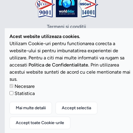
Termeni si conditii
Politica de confidentialitate
Acest website utilizeaza cookies.
Politica cookies
Utilizam Cookie-uri pentru functionarea corecta a
ANPC
website-ului si pentru imbunatatirea experientei de
SOL
utilizare. Pentru a citi mai multe informatii va rugam sa
SAL
accesati
Politica de Confidentialitate.
Prin utilizarea
Vezi Cookies
acestui website sunteti de acord cu cele mentionate mai
sus.
Necesare
Copyright ©2026 Romdidac SA. Toate drepturile rezervate
Statistica
Website implementat de
Daily Code SRL
Mai multe detalii
Accept selectia
Accept toate Cookie-urile