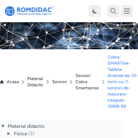
Desch
Cauta
Cobra-
SMARTlink-
Tableta-
Senzori
Android-de-10-
Material
Acasa
Senzori
Cobra
inchi-cu-7-
Didactic
Smartsense
senzori-de-
masurare-
integrati-
12999-99
Material didactic
Fizica
(2)