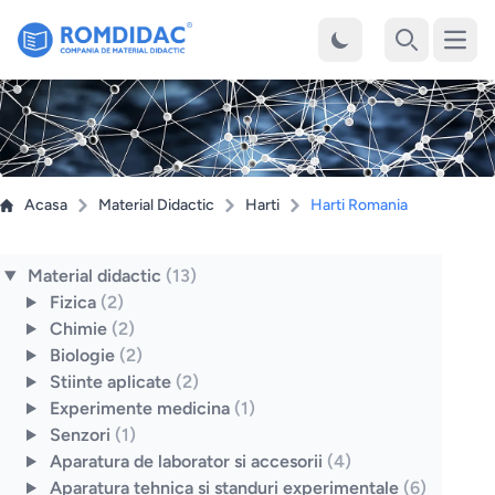
Desch
Cauta
Acasa
Material Didactic
Harti
Harti Romania
Material didactic
(13)
Fizica
(2)
Chimie
(2)
Biologie
(2)
Stiinte aplicate
(2)
Experimente medicina
(1)
Senzori
(1)
Aparatura de laborator si accesorii
(4)
Aparatura tehnica si standuri experimentale
(6)