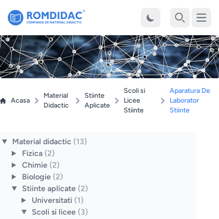
Desch
Cauta
Scoli si
Aparatura De
Material
Stiinte
Acasa
Licee
Laborator
Didactic
Aplicate
Stiinte
Stiinte
Material didactic
(13)
Fizica
(2)
Chimie
(2)
Biologie
(2)
Stiinte aplicate
(2)
Universitati
(1)
Scoli si licee
(3)