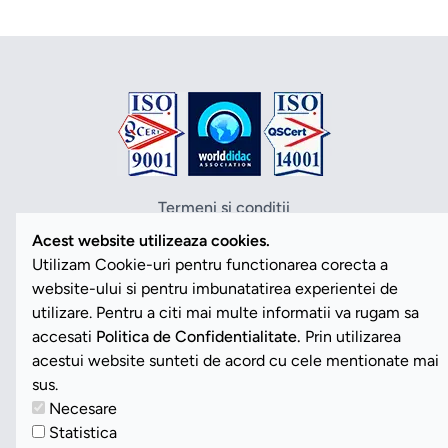
Termeni si conditii
Politica de confidentialitate
Acest website utilizeaza cookies.
Politica cookies
Utilizam Cookie-uri pentru functionarea corecta a
ANPC
website-ului si pentru imbunatatirea experientei de
SOL
utilizare. Pentru a citi mai multe informatii va rugam sa
SAL
accesati
Politica de Confidentialitate.
Prin utilizarea
Vezi Cookies
acestui website sunteti de acord cu cele mentionate mai
sus.
Necesare
Copyright ©2026 Romdidac SA. Toate drepturile rezervate
Statistica