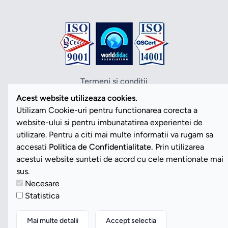
Termeni si conditii
Politica de confidentialitate
Acest website utilizeaza cookies.
Politica cookies
Utilizam Cookie-uri pentru functionarea corecta a
ANPC
website-ului si pentru imbunatatirea experientei de
SOL
utilizare. Pentru a citi mai multe informatii va rugam sa
SAL
accesati
Politica de Confidentialitate.
Prin utilizarea
Vezi Cookies
acestui website sunteti de acord cu cele mentionate mai
sus.
Necesare
Copyright ©2026 Romdidac SA. Toate drepturile rezervate
Statistica
Website implementat de
Daily Code SRL
Mai multe detalii
Accept selectia