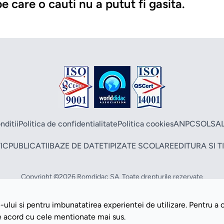
e care o cauti nu a putut fi gasita.
nditii
Politica de confidentialitate
Politica cookies
ANPC
SOL
SA
IC
PUBLICATII
BAZE DE DATE
TIPIZATE SCOLARE
EDITURA SI 
Copyright ©2026 Romdidac SA. Toate drepturile rezervate
Website implementat de
Daily Code SRL
ului si pentru imbunatatirea experientei de utilizare. Pentru a 
de acord cu cele mentionate mai sus.