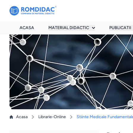
ACASA
MATERIAL DIDACTIC
PUBLICATII
Acasa
Librarie-Online
Stiinte Medicale Fundamental