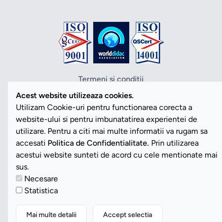
Termeni si conditii
Politica de confidentialitate
Acest website utilizeaza cookies.
Politica cookies
Utilizam Cookie-uri pentru functionarea corecta a
ANPC
website-ului si pentru imbunatatirea experientei de
SOL
utilizare. Pentru a citi mai multe informatii va rugam sa
SAL
accesati
Politica de Confidentialitate.
Prin utilizarea
Vezi Cookies
acestui website sunteti de acord cu cele mentionate mai
sus.
Necesare
Copyright ©2026 Romdidac SA. Toate drepturile rezervate
Statistica
Website implementat de
Daily Code SRL
Mai multe detalii
Accept selectia