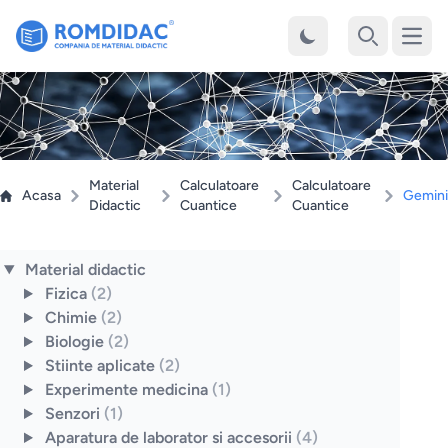
Desch
Cauta
Material
Calculatoare
Calculatoare
Acasa
Gemini
Didactic
Cuantice
Cuantice
Material didactic
Fizica
(2)
Chimie
(2)
Biologie
(2)
Stiinte aplicate
(2)
Experimente medicina
(1)
Senzori
(1)
Aparatura de laborator si accesorii
(4)