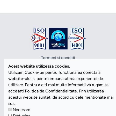
Termeni si conditii
Politica de confidentialitate
Acest website utilizeaza cookies.
Politica cookies
Utilizam Cookie-uri pentru functionarea corecta a
ANPC
website-ului si pentru imbunatatirea experientei de
SOL
utilizare. Pentru a citi mai multe informatii va rugam sa
SAL
accesati
Politica de Confidentialitate.
Prin utilizarea
Vezi Cookies
acestui website sunteti de acord cu cele mentionate mai
sus.
Necesare
Copyright ©2026 Romdidac SA. Toate drepturile rezervate
Statistica