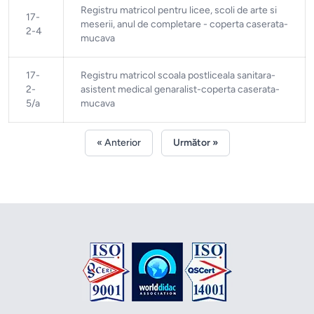
Registru matricol pentru licee, scoli de arte si
17-
meserii, anul de completare - coperta caserata-
2-4
mucava
17-
Registru matricol scoala postliceala sanitara-
2-
asistent medical genaralist-coperta caserata-
5/a
mucava
« Anterior
Următor »