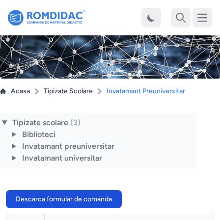
Desch
Cauta
Acasa
Tipizate Scolare
Invatamant Preuniversitar
Tipizate scolare
(3)
Biblioteci
Invatamant preuniversitar
Invatamant universitar
Descarca formular de comanda