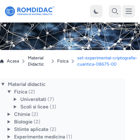
Desch
Cauta
Material
set-experimental-criptografie-
Acasa
Fizica
Didactic
cuantica-08675-00
Material didactic
Fizica
(2)
Universitati
(7)
Scoli si licee
(3)
Chimie
(2)
Biologie
(2)
Stiinte aplicate
(2)
Experimente medicina
(1)